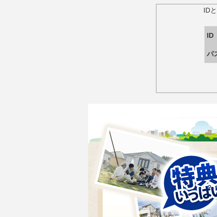
ID
ID
パ