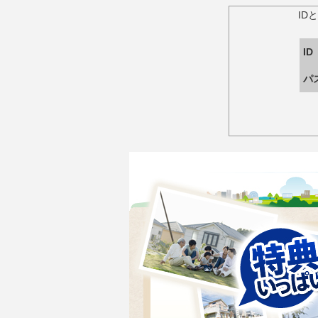
ID
ID
パ