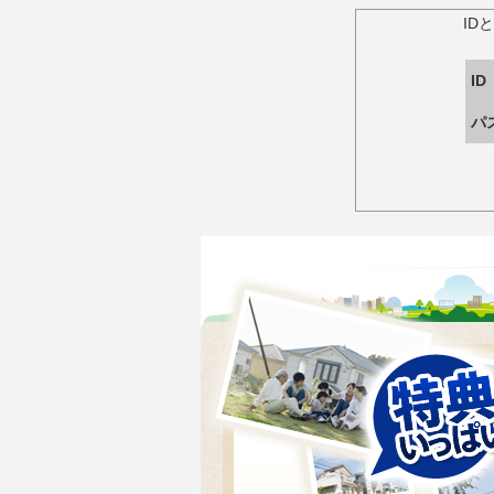
ID
ID
パ