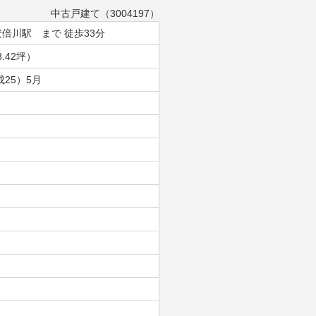
中古戸建て（3004197）
倍川駅 まで 徒歩33分
8.42坪）
成25）5月