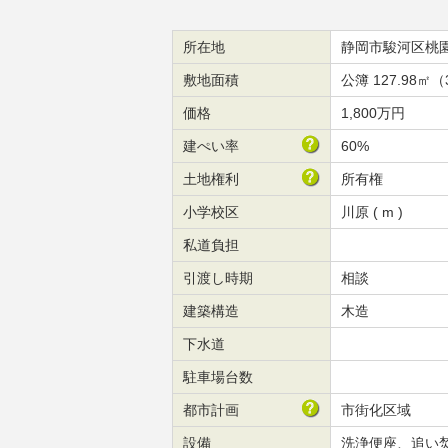
所在地
静岡市駿河区桃
敷地面積
公簿 127.98㎡（
価格
1,800万円
建ぺい率
60%
土地権利
所有権
小学校区
川原 ( m )
私道負担
引渡し時期
相談
建築構造
木造
下水道
駐車場台数
都市計画
市街化区域
設備
洗浄便座、追い