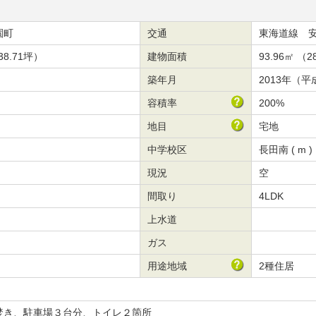
園町
交通
東海道線 安
38.71坪）
建物面積
93.96㎡ （2
築年月
2013年（平
容積率
200%
地目
宅地
中学校区
長田南 ( m )
現況
空
間取り
4LDK
上水道
ガス
用途地域
2種住居
焚き、駐車場３台分、トイレ２箇所